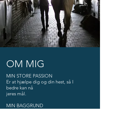
OM MIG
MIN STORE PASSION
Er at hjælpe dig og din hest, så I
bedre kan nå
jeres mål.
MIN BAGGRUND
for at afspænde heste med
bevægelsesproblemer
Eksamineret
Fysiurgisk hesteterapeut - Center for