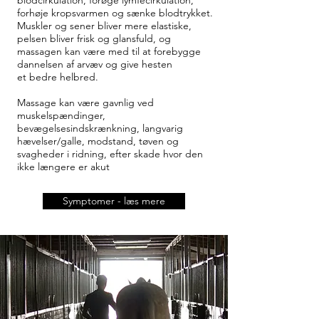
blodcirkulation, forøge lymfecirkulation,
forhøje kropsvarmen og sænke blodtrykket.
Muskler og sener bliver mere elastiske,
pelsen bliver frisk og glansfuld, og
massagen kan være med til at forebygge
dannelsen af arvæv og give hesten
et bedre helbred.
Massage kan være gavnlig ved
muskelspændinger,
bevægelsesindskrænkning, langvarig
hævelser/galle, modstand, tøven og
svagheder i ridning, efter skade hvor den
ikke længere er akut
Symptomer - læs mere