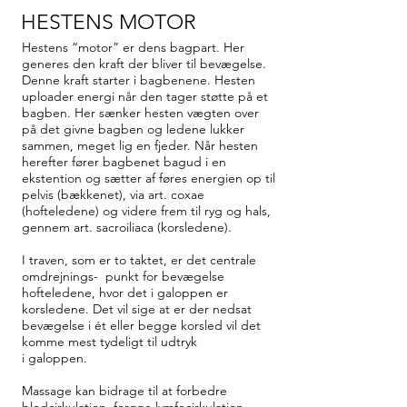
HESTENS MOTOR
Hestens “motor” er dens bagpart. Her
generes den kraft der bliver til bevægelse.
Denne kraft starter i bagbenene. Hesten
uploader energi når den tager støtte på et
bagben. Her sænker hesten vægten over
på det givne bagben og ledene lukker
sammen, meget lig en fjeder. Når hesten
herefter fører bagbenet bagud i en
ekstention og sætter af føres energien op til
pelvis (bækkenet), via art. coxae
(hofteledene) og videre frem til ryg og hals,
gennem art. sacroiliaca (korsledene).
I traven, som er to taktet, er det centrale
omdrejnings- punkt for bevægelse
hofteledene, hvor det i galoppen er
korsledene. Det vil sige at er der nedsat
bevægelse i ét eller begge korsled vil det
komme mest tydeligt til udtryk
i galoppen.
Massage kan bidrage til at forbedre